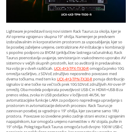
Lightware je predstavil svoj novi sistem Rack Taurus za okolja, kjer je
AV oprema vgrajena v skupna 19" ohišja. Namenjen je predvsem
izobraževalnim in korporativnim prostorom za usposabljanje, kjer so
še posebej zaželjene urejene, centralizirane AV-inštalacije v kombinaciji
s popolno podporo za BYOM (priključitev lastnega računalnika). Rack
Taurus poenostavlja uvajanje, servisiranja in vsakodnevno uporabo AV
sistemov v večjih skupnih prostorih, kot so avditoriji in predavalnice.
Na voljo je v dveh različicah.
UCX-4×3-TPX-TX30-R
omogoča preko 10G
omrežja razširljivo, z SDVoE združljivo neposredno povezavo med
dvema točkama, med tem ko
UCX-4×3-TPN-TX30-R
ponuja distribucijo
signalov iz ene točke na več točk prek 10G SDVoE združljivih AV-over-IP
omrežij. Oba modela podpirata povezljivost USB-C in HDMI+USB-B za
prenos videa, zvoka in USB podatkov v ločljivosti 4K/5K, ter
avtomatizacijske funkcije LARA za podporo naprednega upravljanja s
prostorom in avtomatizacije delovnih procesov. Rack Taurus je
zasnovan posebej za vgradnjo v 19" ohišja, kjer zavzame samo 1RU
prostora. Povezave so izvedene preko zadnje strani enote z vgrajenim
napajalnikom, kar omogoča urejeno namestitev v AV stojala, pulte in
19" ohišja. Poleg tega Rack Taurus omogoča tudi dvojno 100 W USB-C