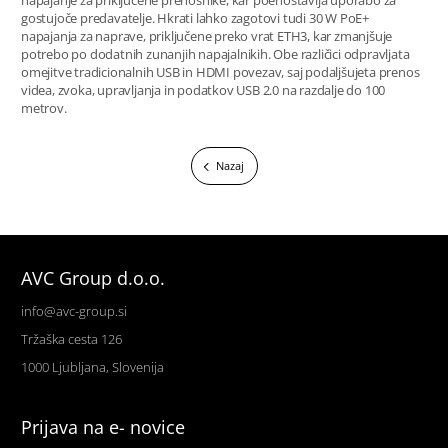
napajanje za priključene prenosnike, kar poenostavlja uporabo za
gostujoče predavatelje. Hkrati lahko zagotovi tudi 30 W PoE+
napajanja za naprave, priključene preko vrat ETH3, kar zmanjšuje
potrebo po dodatnih zunanjih napajalnikih. Obe različici odpravljata
omejitve tradicionalnih USB in HDMI povezav, saj podaljšujeta prenos
videa, zvoka, upravljanja in podatkov USB 2.0 na razdalje do 100
metrov.
Nazaj
AVC Group d.o.o.
info@avc-group.si
Tržaška cesta 126
1000 Ljubljana, Slovenija
Prijava na e- novice