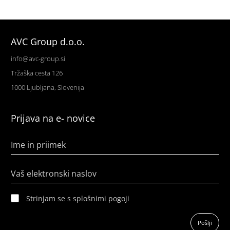
AVC Group d.o.o.
info@avc-group.si
Tržaška cesta 126
1000 Ljubljana, Slovenija
Prijava na e- novice
Ime in priimek
Vaš elektronski naslov
Strinjam se s splošnimi pogoji
Pošlji