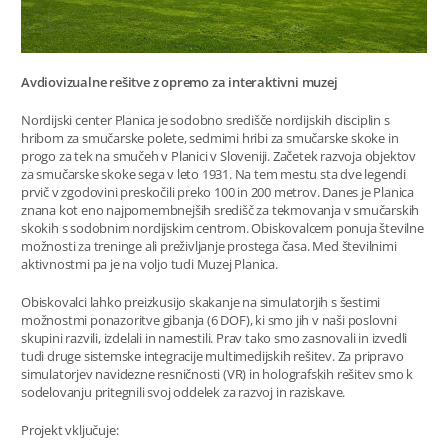
Avdiovizualne rešitve z opremo za interaktivni muzej
Nordijski center Planica je sodobno središče nordijskih disciplin s
hribom za smučarske polete, sedmimi hribi za smučarske skoke in
progo za tek na smučeh v Planici v Sloveniji. Začetek razvoja objektov
za smučarske skoke sega v leto 1931. Na tem mestu sta dve legendi
prvič v zgodovini preskočili preko 100 in 200 metrov. Danes je Planica
znana kot eno najpomembnejših središč za tekmovanja v smučarskih
skokih s sodobnim nordijskim centrom. Obiskovalcem ponuja številne
možnosti za treninge ali preživljanje prostega časa. Med številnimi
aktivnostmi pa je na voljo tudi Muzej Planica.
Obiskovalci lahko preizkusijo skakanje na simulatorjih s šestimi
možnostmi ponazoritve gibanja (6 DOF), ki smo jih v naši poslovni
skupini razvili, izdelali in namestili. Prav tako smo zasnovali in izvedli
tudi druge sistemske integracije multimedijskih rešitev. Za pripravo
simulatorjev navidezne resničnosti (VR) in holografskih rešitev smo k
sodelovanju pritegnili svoj oddelek za razvoj in raziskave.
Projekt vključuje: