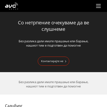
AVC
Group
Cо нетрпение очекуваме да ве
слушнеме
Без разлика дали имате прашање или барање,
нашиот тим е подготвен да помогне
Контактирајте не
Без разлика дали имате прашање или барање,
нашиот тим е подготвен да помогне
Салцбург