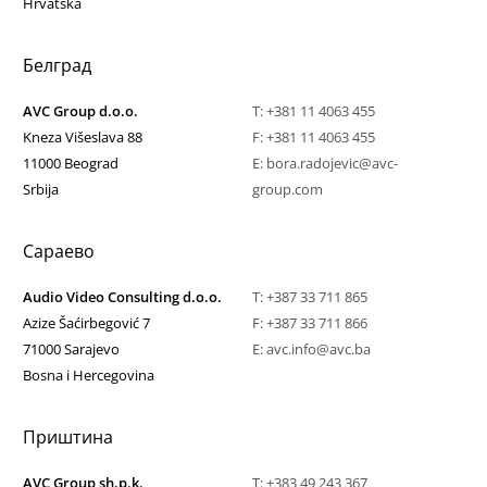
Hrvatska
Белград
AVC Group d.o.o.
T:
+381 11 4063 455
Kneza Višeslava 88
F: +381 11 4063 455
11000 Beograd
E:
bora.radojevic@avc-
Srbija
group.com
Сараево
Audio Video Consulting d.o.o.
T:
+387 33 711 865
Azize Šaćirbegović 7
F: +387 33 711 866
71000 Sarajevo
E:
avc.info@avc.ba
Bosna i Hercegovina
Приштина
AVC Group sh.p.k.
T:
+383 49 243 367