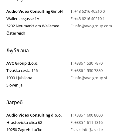
Audio Video Consulting GmbH
T:
+43 6216 40210 0
Wallerseegasse 1A
F: +43 6216 40210 1
5202 Neumarkt am Wallersee
E:
info@avc-group.com
Österreich
Љубљана
AVC Group d.o.o.
T:
+386 1 530 7870
Tržaška cesta 126
F: +386 1 530 7880
1000 Ljubljana
E:
info@avc-group.si
Slovenija
Загреб
Audio Video Consulting d.o.o.
T:
+385 1 600 8000
Hrastovička ulica 62
F: +385 1 611 1316
10250 Zagreb-Lučko
E:
avc-info@avc.hr