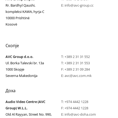
Rr. Bardhyl Qaushi,
E:
info@avc-group.cc
kompleksi KAWA, hyrja C
10000
Prishtinë
Kosovë
Скопје
AVC Group d.o.o.
T:
+389 2 31 31 552
Ul. Borka Talevski br. 13a
T:
+389 2 31 31 553
1000 Skopje
F: +389 2 31 09 284
Severna Makedonija
E:
avc@avc.com.mk
Доха
Audio Video Centre (AVC
T: +974 4442 1228
Group) W.L.L.
F: +974 4442 1228
Old Al Rayyan, Street No. 990,
E:
info@avc-doha.com