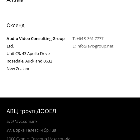
Australia
Окленд
Audio Video Consulting Group
T:
+64 9 361 7777
Ltd.
E:
info@avc-group.net
Unit C3, 43 Apollo Drive
Rosedale, Auckland 0632
New Zealand
АВЦ гроуп ДООЕЛ
avc@avc.com.mk
Ул
. Борка Талевски бр.13а
1000 Скопје,
Северна Македонија