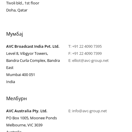
Tivoli bld., 1st floor
Doha, Qatar
Мумбај
AVC Broadcast India Pvt. Ltd.
T:
+91 22 4090 7395
Level 8, Vibgyor Towers,
F: +91 22 4090 7399
Bandra Curla Complex, Bandra
E:
elliot@avc-group.net
East
Mumbai 400 051
India
Мелбурн
AVC Australia Pty. Ltd.
E:
info@avc-group.net
PO Box 1005, Moonee Ponds
Melbourne, VIC 3039