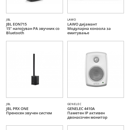
JBL
LAWO
JBL EON715
LAWO дијамант
15" напојуван PA звучник со
Модуларна конзола за
Bluetooth
емитување
JBL
GENELEC
JBL PRX ONE
GENELEC 4410A
Преносен звучен систем
Паметен IP активен
двонасочен монитор