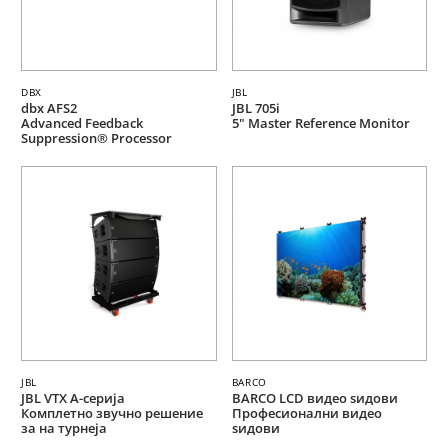
DBX
JBL
dbx AFS2
JBL 705i
Advanced Feedback
5" Master Reference Monitor
Suppression® Processor
JBL
BARCO
JBL VTX A-серија
BARCO LCD видео ѕидови
Комплетно звучно решение
Професионални видео
за на турнеја
ѕидови