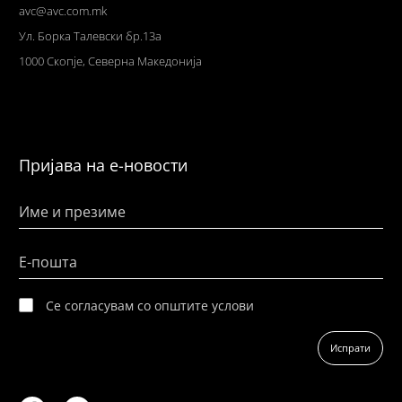
avc@avc.com.mk
Ул
. Борка Талевски бр.13а
1000 Скопје,
Северна Македонија
Пријава на е-новости
Име и презиме
Е-пошта
Се согласувам со општите услови
Испрати