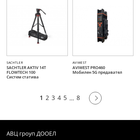
SACHTLER
AVIWEST
SACHTLER AKTIV 14T
AVIWEST PRO460
FLOWTECH 100
Мобилен 5G предавател
Систем статива
1
2
3
4
5
8
...
АВЦ гроуп ДООЕЛ