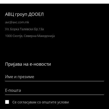
АВЦ гроуп ДООЕЛ
avc@avc.com.mk
Ул
. Борка Талевски бр.13а
1000 Скопје,
Северна Македонија
Пријава на е-новости
Име и презиме
Е-пошта
Се согласувам со општите услови