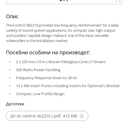
Опис
The Control SB2210 provides low frequency reinforcement for a wide
variety of sound system applications. Its compact size, high output
and outdoor capable design makes it one of the most versatile
subwoofers in the installation market.
Посебни особини на производот:
2 x 250 mm (10 in.) Woven Fiberglass Cone LF Drivers
500 Watts Power handling
Frequency Response Down to 38 Hz
13 x M6 Insert Points Including Inserts for Optional U-Bracket
Compact, Low Profile Design
Датотеки
jbl ds control sb2210 (.pdf, 412 KB)