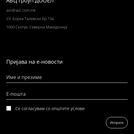
АВЦ гроуп ДООЕЛ
avc@avc.com.mk
Ул
. Борка Талевски бр.13а
1000 Скопје,
Северна Македонија
Пријава на е-новости
Име и презиме
Е-пошта
Се согласувам со општите услови
Испрати