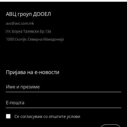
АВЦ гроуп ДООЕЛ
avc@avc.com.mk
Ул
. Борка Талевски бр.13а
1000 Скопје,
Северна Македонија
Пријава на е-новости
Име и презиме
Е-пошта
Се согласувам со општите услови