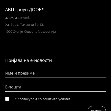
АВЦ гроуп ДООЕЛ
avc@avc.com.mk
Ул
. Борка Талевски бр.13а
1000 Скопје,
Северна Македонија
Пријава на е-новости
Име и презиме
Е-пошта
Се согласувам со општите услови
Испрати