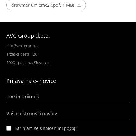
drawmer um cmc2 (.pdf, 1 MB)
AVC Group d.o.o.
info@avc-group.si
Tržaška cesta 126
1000 Ljubljana, Slovenija
Prijava na e- novice
Ime in priimek
Vaš elektronski naslov
Strinjam se s splošnimi pogoji