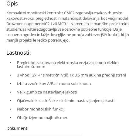
Opis
Kompaktni monitorski kontroler CMC2 zagotavlja enako vrhunsko
kakovost zvoka, preglednost in natančnost delovanja, kot večji modeli
Drawmer, naprimer MC2.1 ali MC3.1. Namenjen je manjšim projektnim
studiem, za katere zagotavlja vse osnovne potrebne funkcije. Da je
cenovno ugoden in lažje dosegljiv, ne ponuja zahtevnejših funkcij, ki jih
manjši projekti le redko potrebujejo.
Lastnosti:
Pregledno zasnovana elektronska vezja z izjemno nizkim
lastnim šumom
3 vhodi: 2x ¼" simetrični vtič, 1x 3,5 mm aux na prednji strani
Izbira zvočnikov A/B ali mono sub izhoda
Velik gumb za nastavljanje jakosti
Ojačevalnik za slušalke z ločenim nastavljanjem jakosti
Nabor monitorskih funkcij
Ohišje izjemno majhnih mer
Dokumenti