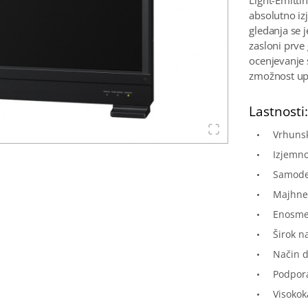
Light-Emitti
absolutno iz
gledanja se 
zasloni prve
ocenjevanje 
zmožnost up
Lastnosti
Vrhunsk
Izjemno
Samode
Majhne 
Enosmer
Širok n
Način d
Podpora
Visokok