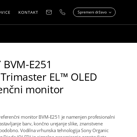
VICE
KONTAKT
Spremeni državo
 BVM-E251
 Trimaster EL™ OLED
enčni monitor
referenčni monitor BVM-E251 je namenjen profesionalni
astavljanje barv, končno urejanje slike, znanstvene
 podobno. Vodilna vrhunska tehnologija Sony Organic