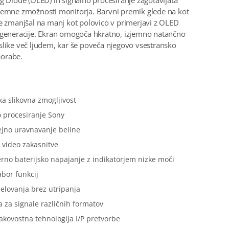
ng Diode (OLED) in signalno procesiranje zagotavljata
jemne zmožnosti monitorja. Barvni premik glede na kot
je zmanjšal na manj kot polovico v primerjavi z OLED
 generacije. Ekran omogoča hkratno, izjemno natančno
slike več ljudem, kar še poveča njegovo vsestransko
orabe.
:
a slikovna zmogljivost
 procesiranje Sony
jno uravnavanje beline
video zakasnitve
no baterijsko napajanje z indikatorjem nizke moči
abor funkcij
elovanja brez utripanja
 za signale različnih formatov
akovostna tehnologija I/P pretvorbe