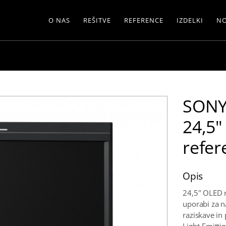
O NAS
REŠITVE
REFERENCE
IZDELKI
NO
SONY
24,5"
refer
Opis
24,5" OLED 
uporabi za n
raziskave in