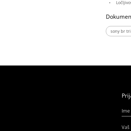
Ločljivo
Dokumen
sony br tr
Pri
Ime 
Vaš 