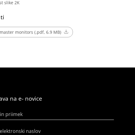
st slike 2K
ti
imaster monitors (.pdf, 6.9 MB)
java na e- novice
in priimek
elektronski naslov