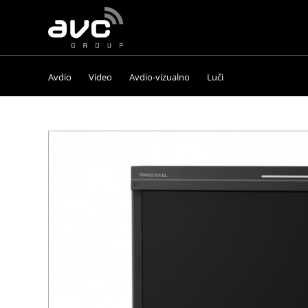
AVC
Group
Avdio
Video
Avdio-vizualno
Luči