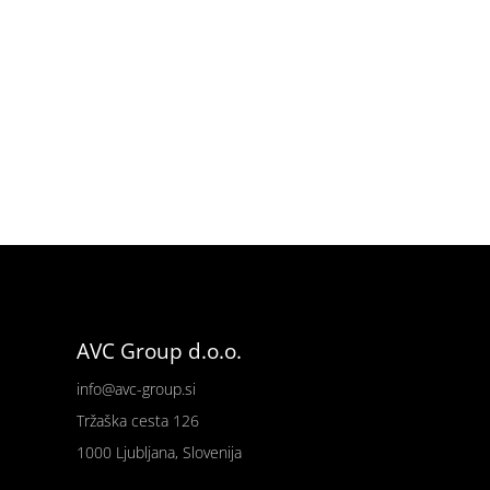
AVC Group d.o.o.
info@avc-group.si
Tržaška cesta 126
1000 Ljubljana, Slovenija