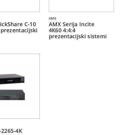
AMX
ickShare C-10
AMX Serija Incite
 prezentacijski
4K60 4:4:4
prezentacijski sistemi
2265-4K