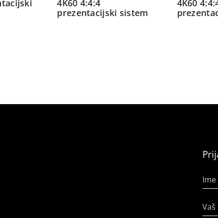
tacijski
4K60 4:4:4
4K60 4:4:
prezentacijski sistem
prezentac
Pri
Ime 
Vaš 