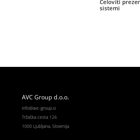
Celoviti prezen
sistemi
AVC Group d.o.o.
info@avc-group.si
Tržaška cesta 126
1000 Ljubljana, Slovenija