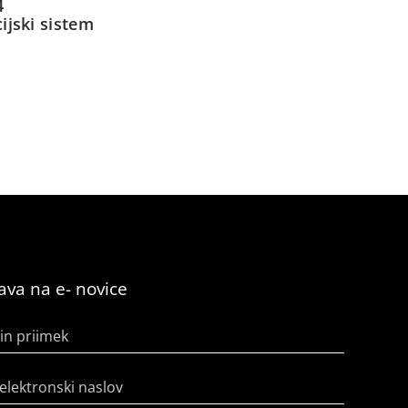
4
ijski sistem
java na e- novice
in priimek
elektronski naslov