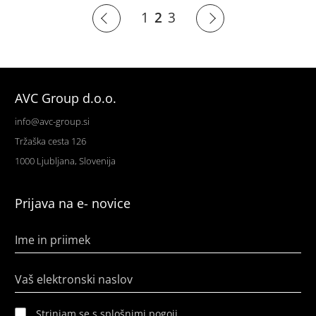
1
2
3
AVC Group d.o.o.
info@avc-group.si
Tržaška cesta 126
1000 Ljubljana, Slovenija
Prijava na e- novice
Ime in priimek
Vaš elektronski naslov
Strinjam se s splošnimi pogoji