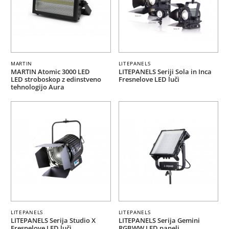
MARTIN
LITEPANELS
MARTIN Atomic 3000 LED
LITEPANELS Seriji Sola in Inca
LED stroboskop z edinstveno
Fresnelove LED luči
tehnologijo Aura
LITEPANELS
LITEPANELS
LITEPANELS Serija Studio X
LITEPANELS Serija Gemini
Fresnelove LED luči
RGBWW LED paneli