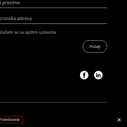
i prezime
tronska adresa
Slažem se sa opštim uslovima
Pošalji
Podešavanje