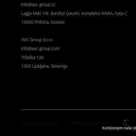
info@avc-group.cc
Lagjja Mati 1Rr. Bardhyl Qaushi, kompleksi KAWA, hyrja C
10000 Priština, Kosovo
AVC Group d.o.o.
info@avc-group.com
Tržaška 126
1000 Ljubljana, Slovenija
© 2026 AVC Group
Pravila o privatnosti
Korišćenjem naše st