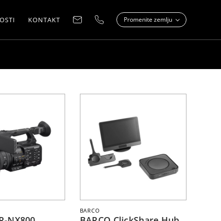
OSTI
KONTAKT
Promenite zemlju
BARCO
R-NX800
BARCO ClickShare Hub