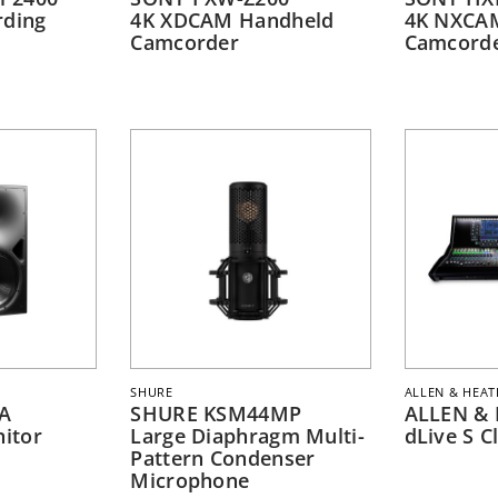
rding
4K XDCAM Handheld
4K NXCA
Camcorder
Camcord
SHURE
ALLEN & HEAT
A
SHURE KSM44MP
ALLEN & 
itor
Large Diaphragm Multi-
dLive S C
Pattern Condenser
Microphone