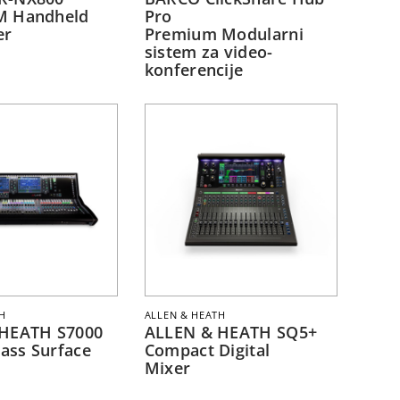
M Handheld
Pro
er
Premium Modularni
sistem za video-
konferencije
H
ALLEN & HEATH
HEATH S7000
ALLEN & HEATH SQ5+
lass Surface
Compact Digital
Mixer