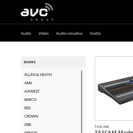
AVC
Group
Audio
Video
Audio-vizuelno
Svetlo
MARKE
ALLEN & HEATH
AMX
AVIWEST
BARCO
BSS
CROWN
DBX
TASCAM
TASCAM Model
DENON