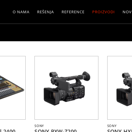
O NAMA
REŠENJA
REFERENCE
PROIZVODI
NOV
SONY
SONY
 2400
SONY PXW-Z200
SONY HX