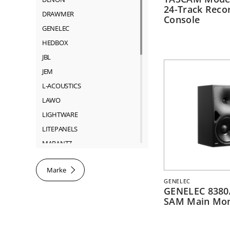
24-Track Reco
DRAWMER
Console
GENELEC
HEDBOX
JBL
JEM
L-ACOUSTICS
LAWO
LIGHTWARE
LITEPANELS
MARANTZ
MARTIN
Marke
NEUTRIK
GENELEC
RIEDEL
GENELEC 8380
SAM Main Mon
ROSS
SACHTLER
SHURE