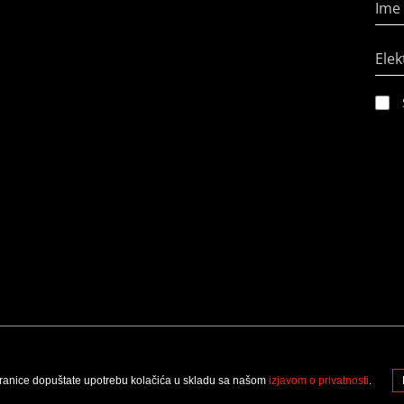
Ime 
Elek
ranice dopuštate upotrebu kolačića u skladu sa našom
izjavom o privatnosti
.