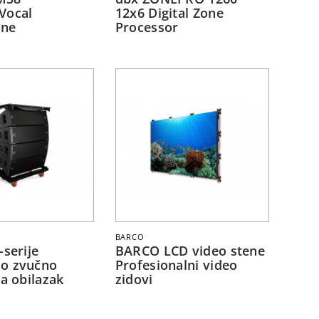
Vocal
12x6 Digital Zone
one
Processor
BARCO
-serije
BARCO LCD video stene
o zvučno
Profesionalni video
za obilazak
zidovi