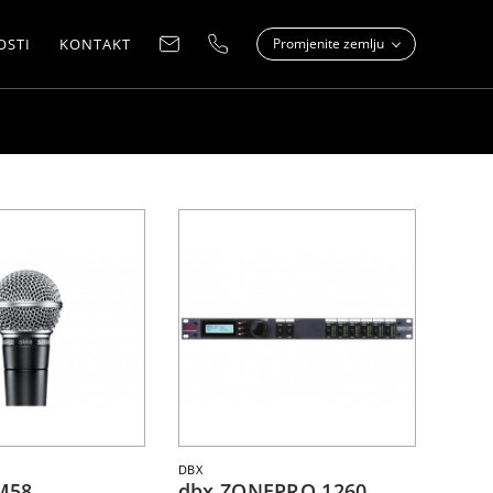
OSTI
KONTAKT
Promjenite zemlju
DBX
M58
dbx ZONEPRO 1260