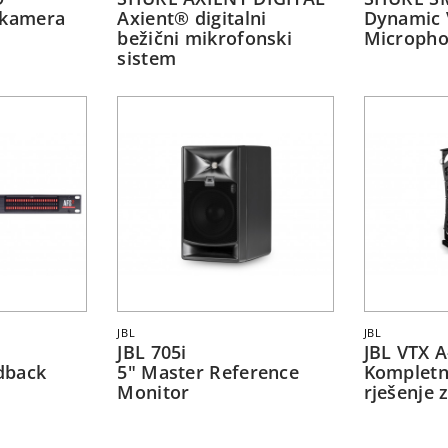
 kamera
Axient® digitalni
Dynamic 
bežični mikrofonski
Microph
sistem
JBL
JBL
JBL 705i
JBL VTX A
dback
5" Master Reference
Kompletn
Monitor
rješenje 