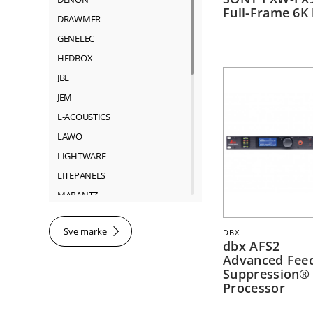
Full-Frame 6K
DRAWMER
GENELEC
HEDBOX
JBL
JEM
L-ACOUSTICS
LAWO
LIGHTWARE
LITEPANELS
MARANTZ
MARTIN
Sve marke
DBX
NEUTRIK
dbx AFS2
RIEDEL
Advanced Fee
Suppression®
ROSS
Processor
SACHTLER
SHURE