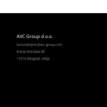
AVC Group d.o.o.
bora.radojevic@avc-group.com
Kneza Višeslava 88
11010 Beograd, Srbija