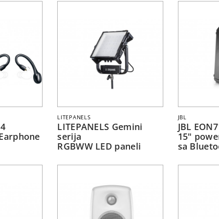
LITEPANELS
JBL
 4
LITEPANELS Gemini
JBL EON7
 Earphone
serija
15" powe
RGBWW LED paneli
sa Bluet