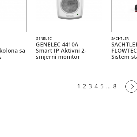
GENELEC
SACHTLER
GENELEC 4410A
SACHTLER
kolona sa
Smart IP Aktivni 2-
FLOWTEC
A
smjerni monitor
Sistem st
1
2
3
4
5
8
...