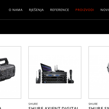
O NAMA
RJEŠENJA
REFERENCE
PROIZVODI
NOV
SHURE
SHURE
9
SHURE AXIENT DIGITAL
SHURE S