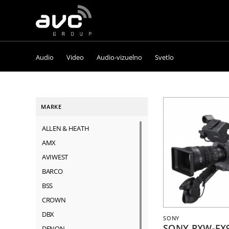
AVC
Group
Audio
Video
Audio-vizuelno
Svetlo
MARKE
ALLEN & HEATH
AMX
AVIWEST
BARCO
BSS
CROWN
DBX
SONY
SONY PXW-FX
DENON