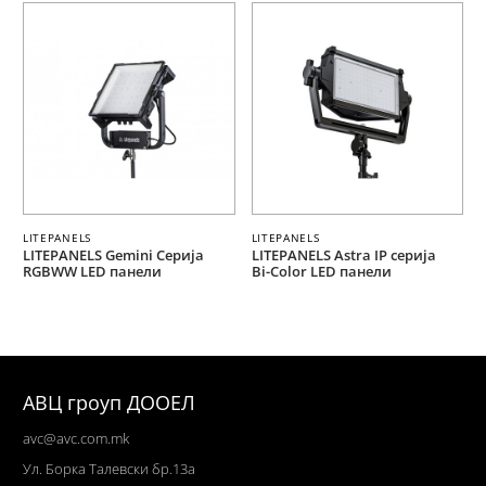
LITEPANELS
LITEPANELS
LITEPANELS Gemini Серија
LITEPANELS Astra IP серија
RGBWW LED панели
Bi-Color LED панели
АВЦ гроуп ДООЕЛ
avc@avc.com.mk
Ул
. Борка Талевски бр.13а