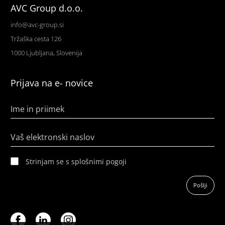
AVC Group d.o.o.
info@avc-group.si
Tržaška cesta 126
1000 Ljubljana, Slovenija
Prijava na e- novice
Ime in priimek
Vaš elektronski naslov
Strinjam se s splošnimi pogoji
Pošlji