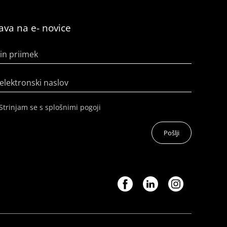
java na e- novice
in priimek
elektronski naslov
Strinjam se s splošnimi pogoji
Pošlji