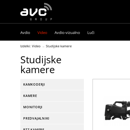
AVC
Group
Avdio
Video
Avdio-vizualno
Luči
Izdelki:
Video
Studijske kamere
Studijske
kamere
KAMKODERJI
KAMERE
MONITORJI
PREDVAJALNIKI
PTZ KAMERE