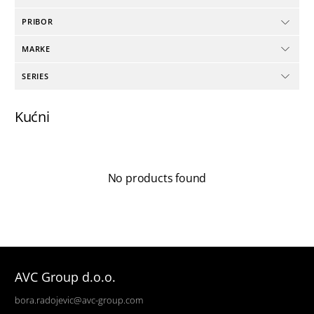
PRIBOR
MARKE
SERIES
Kućni
No products found
AVC Group d.o.o.
bora.radojevic@avc-group.com