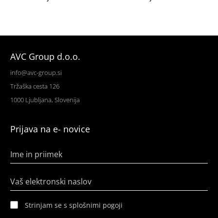
AVC Group d.o.o.
info@avc-group.si
Tržaška cesta 126
1000 Ljubljana, Slovenija
Prijava na e- novice
Ime in priimek
Vaš elektronski naslov
Strinjam se s splošnimi pogoji