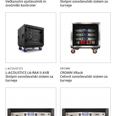
Večkanalni ojačevalnik in
Stolpni ozvočevalski sistem za
zvočniški kontroler
turneje
L-ACOUSTICS
CROWN
L-ACOUSTICS LA-RAK II AVB
CROWN VRack
Stolpni ozvočevalski sistem za
Celovit ozvočevalski sistem za
turneje
turneje