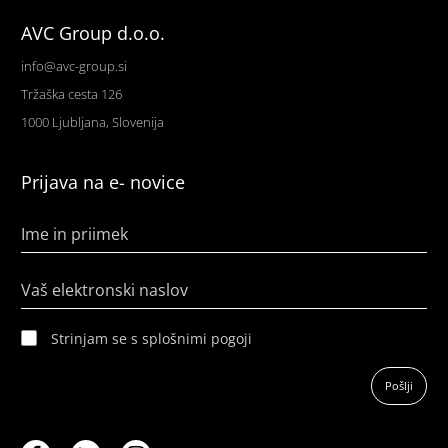
AVC Group d.o.o.
info@avc-group.si
Tržaška cesta 126
1000 Ljubljana, Slovenija
Prijava na e- novice
Ime in priimek
Vaš elektronski naslov
Strinjam se s splošnimi pogoji
Pošlji