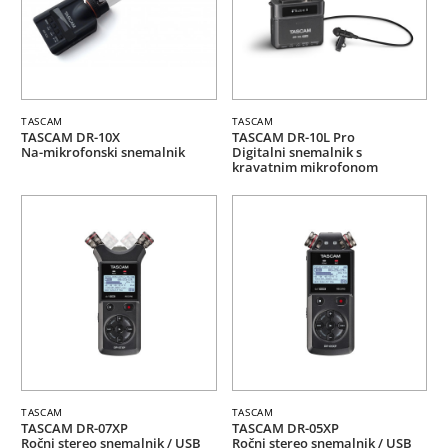
TASCAM
TASCAM
TASCAM DR-10X
TASCAM DR-10L Pro
Na-mikrofonski snemalnik
Digitalni snemalnik s
kravatnim mikrofonom
TASCAM
TASCAM
TASCAM DR-07XP
TASCAM DR-05XP
Ročni stereo snemalnik / USB
Ročni stereo snemalnik / USB