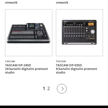
vmesnik
vmesnik
TASCAM
TASCAM
TASCAM DP-24SD
TASCAM DP-03SD
24-kanalni digitalni prenosni
8-kanalni digitalni prenosni
studio
studio
1
2