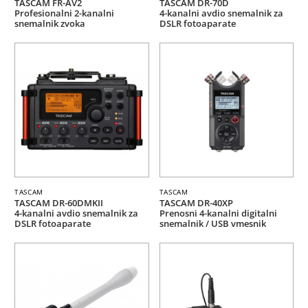
TASCAM FR-AV2
TASCAM DR-70D
Profesionalni 2-kanalni
4-kanalni avdio snemalnik za
snemalnik zvoka
DSLR fotoaparate
TASCAM
TASCAM
TASCAM DR-60DMKII
TASCAM DR-40XP
4-kanalni avdio snemalnik za
Prenosni 4-kanalni digitalni
DSLR fotoaparate
snemalnik / USB vmesnik