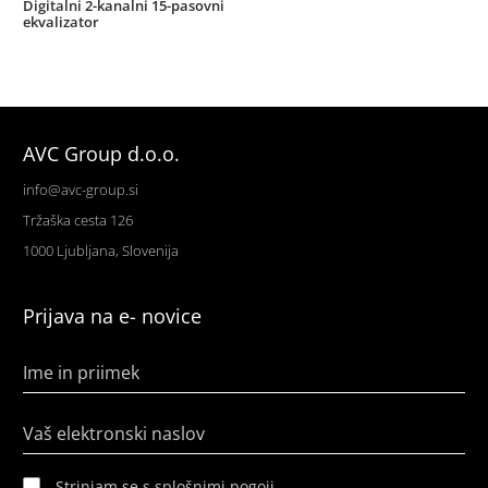
Digitalni 2-kanalni 15-pasovni
ekvalizator
AVC Group d.o.o.
info@avc-group.si
Tržaška cesta 126
1000 Ljubljana, Slovenija
Prijava na e- novice
Ime in priimek
Vaš elektronski naslov
Strinjam se s splošnimi pogoji