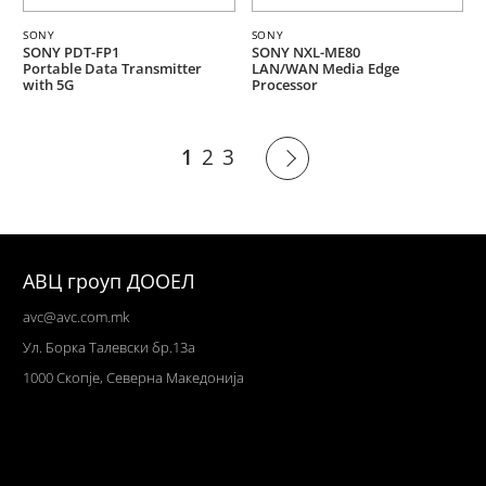
SONY
SONY
SONY PDT-FP1
SONY NXL-ME80
Portable Data Transmitter
LAN/WAN Media Edge
with 5G
Processor
1
2
3
АВЦ гроуп ДООЕЛ
avc@avc.com.mk
Ул
. Борка Талевски бр.13а
1000 Скопје,
Северна Македонија