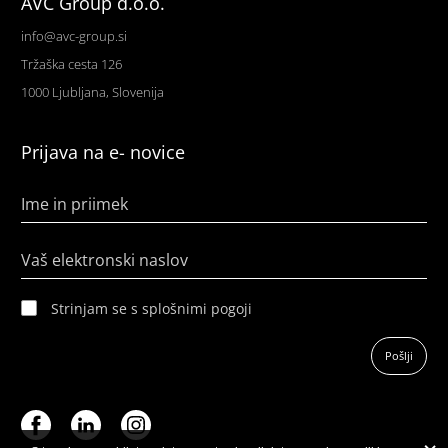
AVC Group d.o.o.
info@avc-group.si
Tržaška cesta 126
1000 Ljubljana, Slovenija
Prijava na e- novice
Ime in priimek
Vaš elektronski naslov
Strinjam se s splošnimi pogoji
Pošlji