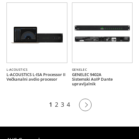
L-ACOUSTICS
GENELEC
L-ACOUSTICS L-ISA Processor II
GENELEC 9402A
Večkanalni avdio procesor
Sistemski AoIP Dante
upravljalnik
1
2
3
4