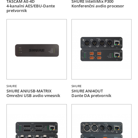
TASCAM AE-4D
SHURE IntelliMix P300
4-kanalni AES/EBU-Dante
Konferenčni avdio procesor
pretvornik
SHURE
SHURE
SHURE ANIUSB-MATRIX
SHURE ANI4OUT
Omrežni USB avdio vmesnik
Dante DA pretvornik