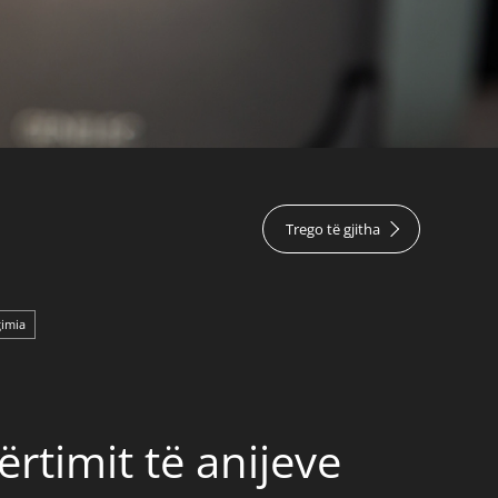
Trego të gjitha
gimia
rtimit të anijeve