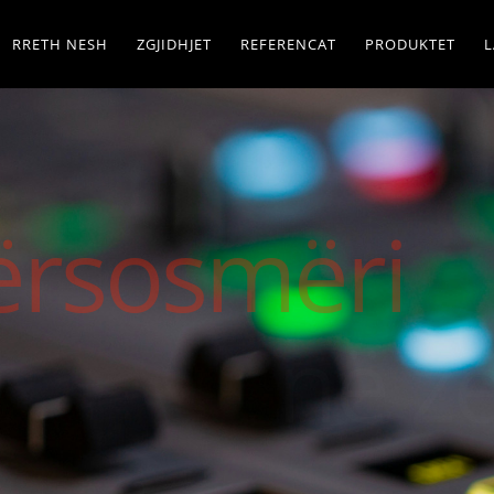
RRETH NESH
ZGJIDHJET
REFERENCAT
PRODUKTET
L
Përsosmëri
në zërime
Kupto më shumë