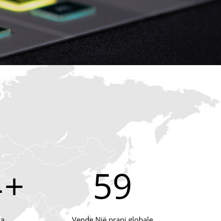
0
+
59
ra
Vende Një prani globale