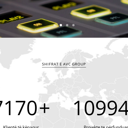
SHIFRAT E AVC GROUP
7900
+
1170
Klientë të kënaqur
Projekte te përfundua