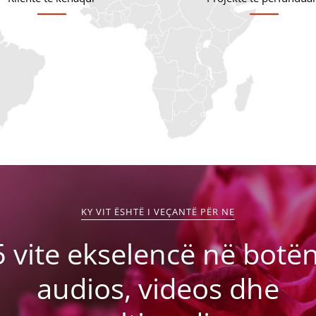
KY VIT ËSHTË I VEÇANTË PËR NE
5 vite ekselencë në botën
audios, videos dhe