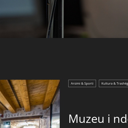
Arsimi & Sporti
Kultura & Trashë
Muzeu i ndë