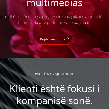
multimedias
periudhë e shënuar nga progresi teknologjik, inovacione të sh
shumë sfida dhe partneritete të paçmuara.
Kupto më shumë
PSE TË NA ZGJIDHNI NE
Klienti është fokusi i
kompanisë sonë.