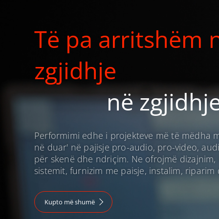
Të pa arritshëm 
zgjidhje
në zgjidhj
Performimi edhe i projekteve më të mëdha me
në duar' në pajisje pro-audio, pro-video, audi
për skenë dhe ndriçim. Ne ofrojmë dizajnim, 
sistemit, furnizim me paisje, instalim, ripari
Kupto më shumë