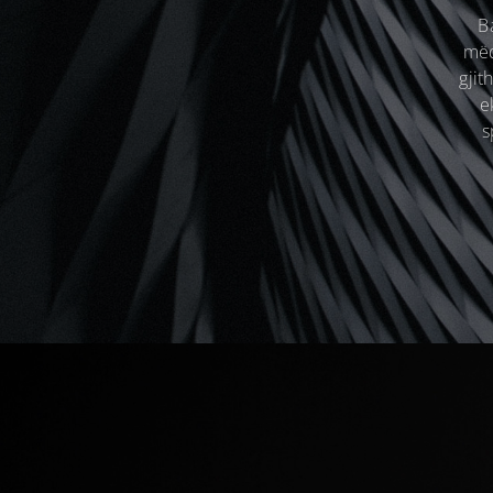
B
mëd
gjit
e
s