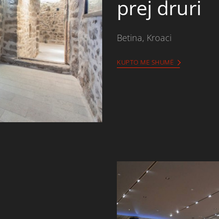
prej druri
Betina, Kroaci
KUPTO ME SHUMË