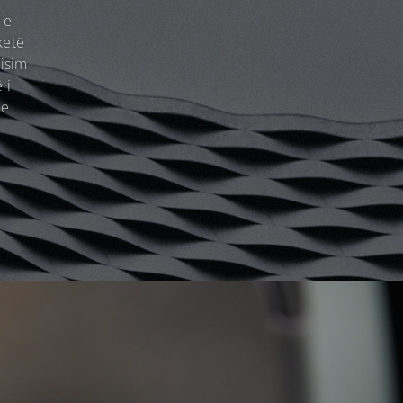
 e
ketë
risim
 i
he