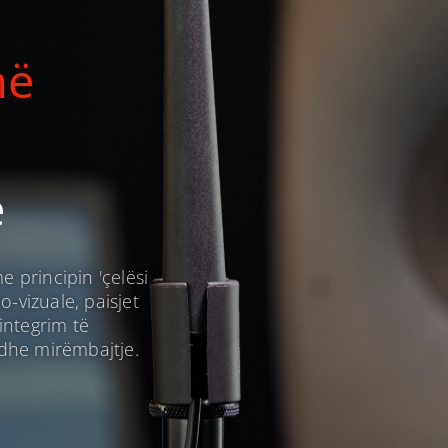
në
e
 principin 'çelësi
o-vizuale, paisjet
integrim të
m dhe mirëmbajtje.