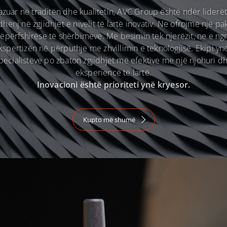
azuar në traditën dhe kualitetin, AVC Group është ndër liderët
henj në zgjidhjet e nivelit të lartë inovativ. Ne ofrojmë një pa
hëpërfshirëse të shërbimeve. Me besimin tek njerëzit, ne e ng
kspertizën në përputhje me zhvillimin e teknologjisë. Ekipi ynë
pecialistëve po zbaton zgjidhjet më efektive me një njohuri d
eksperiencë të lartë.
Inovacioni është prioriteti ynë kryesor.
Kupto më shumë