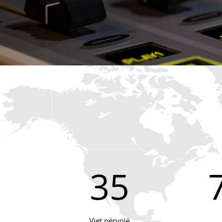
35
Vjet përvojë